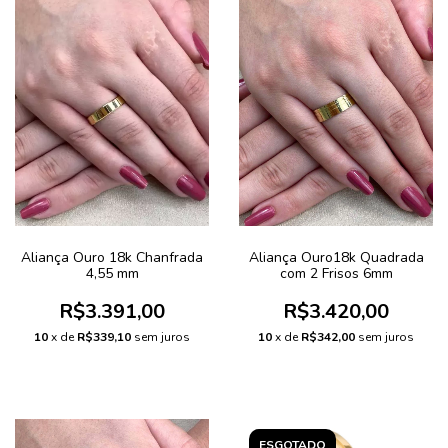
Aliança Ouro 18k Chanfrada
Aliança Ouro18k Quadrada
4,55 mm
com 2 Frisos 6mm
R$3.391,00
R$3.420,00
10
x de
R$339,10
sem juros
10
x de
R$342,00
sem juros
ESGOTADO