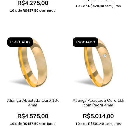
R$4.275,00
10
x de
R$428,30
sem juros
10
x de
R$427,50
sem juros
ESGOTADO
ESGOTADO
Aliança Abaulada Ouro 18k
Aliança Abaulada Ouro 18k
4mm
com Pedra 4mm
R$4.575,00
R$5.014,00
10
x de
R$457,50
sem juros
10
x de
R$501,40
sem juros