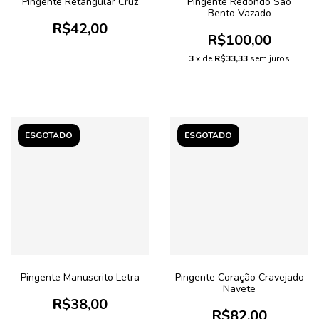
Pingente Retangular Cruz
Pingente Redondo São
Bento Vazado
R$42,00
R$100,00
3
x de
R$33,33
sem juros
ESGOTADO
ESGOTADO
Pingente Manuscrito Letra
Pingente Coração Cravejado
Navete
R$38,00
R$82,00