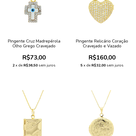
Pingente Cruz Madrepérola
Pingente Relicário Coraçâo
Olho Grego Cravejado
Cravejado e Vazado
R$73,00
R$160,00
2
x de
R$36,50
sem juros
5
x de
R$32,00
sem juros