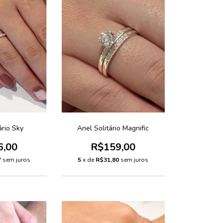
ário Sky
Anel Solitário Magnific
6,00
R$159,00
7
sem juros
5
x de
R$31,80
sem juros