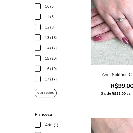
10 (6)
11 (6)
12 (8)
13 (18)
14 (17)
15 (20)
16 (19)
Anel Solitário Cl
17 (17)
R$99,0
3
x de
R$33,00
sem
VER TODOS
Princesa
Ariel (1)