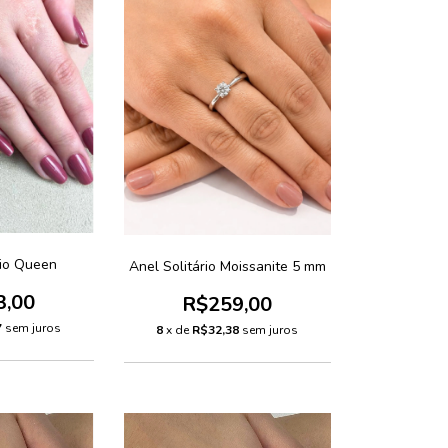
rio Queen
Anel Solitário Moissanite 5 mm
3,00
R$259,00
7
sem juros
8
x de
R$32,38
sem juros