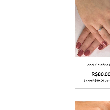
Anel Solitário 
R$80,0
2
x de
R$40,00
sem