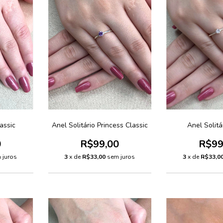
assic
Anel Solitário Princess Classic
Anel Solitá
0
R$99,00
R$99
 juros
3
x de
R$33,00
sem juros
3
x de
R$33,0