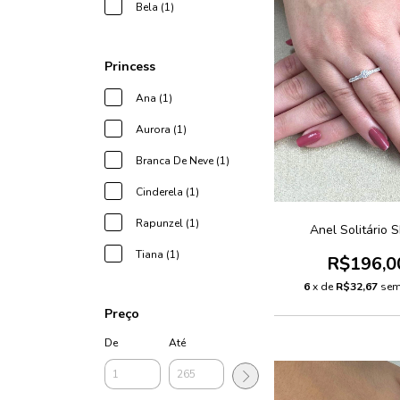
Bela (1)
Princess
Ana (1)
Aurora (1)
Branca De Neve (1)
Cinderela (1)
Rapunzel (1)
Anel Solitário 
Tiana (1)
R$196,0
6
x de
R$32,67
sem
Preço
De
Até