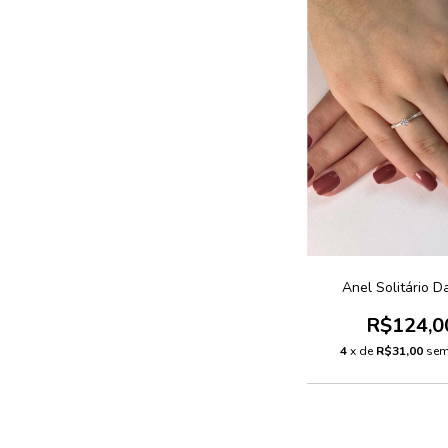
Anel Solitário D
R$124,0
4
x de
R$31,00
sem