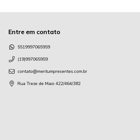
Entre em contato
5519997065959
(19)997065959
contato@meritumpresentes.com.br
Rua Treze de Maio 422/464/382