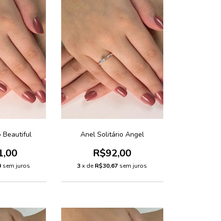
o Beautiful
Anel Solitário Angel
1,00
R$92,00
0
sem juros
3
x de
R$30,67
sem juros