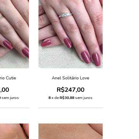
rio Cutie
Anel Solitário Love
,00
R$247,00
0
sem juros
8
x de
R$30,88
sem juros