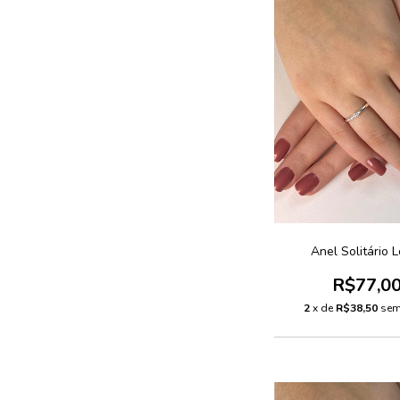
Anel Solitário 
R$77,0
2
x de
R$38,50
sem