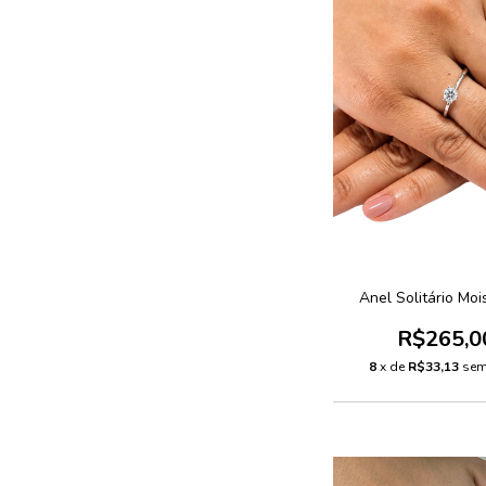
Anel Solitário Moi
R$265,0
8
x de
R$33,13
sem