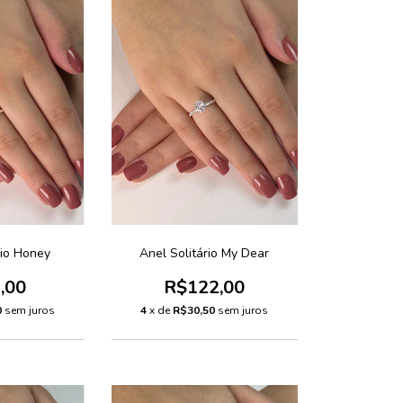
rio Honey
Anel Solitário My Dear
,00
R$122,00
0
sem juros
4
x de
R$30,50
sem juros