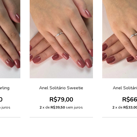
arling
Anel Solitário Sweetie
Anel Solitár
0
R$79,00
R$66
 juros
2
x de
R$39,50
sem juros
2
x de
R$33,0