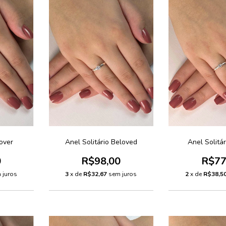
Lover
Anel Solitário Beloved
Anel Solitá
0
R$98,00
R$77
 juros
3
x de
R$32,67
sem juros
2
x de
R$38,5