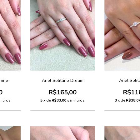
Shine
Anel Solitário Dream
Anel Solit
0
R$165,00
R$11
 juros
5
x de
R$33,00
sem juros
3
x de
R$38,6