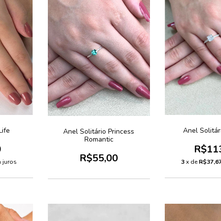
Life
Anel Solitá
Anel Solitário Princess
Romantic
0
R$11
R$55,00
 juros
3
x de
R$37,6