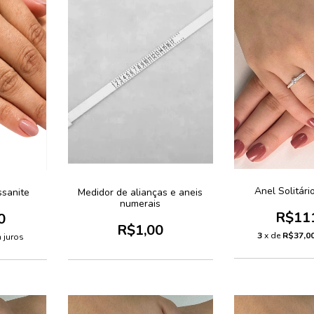
Anel Solitári
ssanite
Medidor de alianças e aneis
numerais
R$11
0
R$1,00
3
x de
R$37,0
 juros