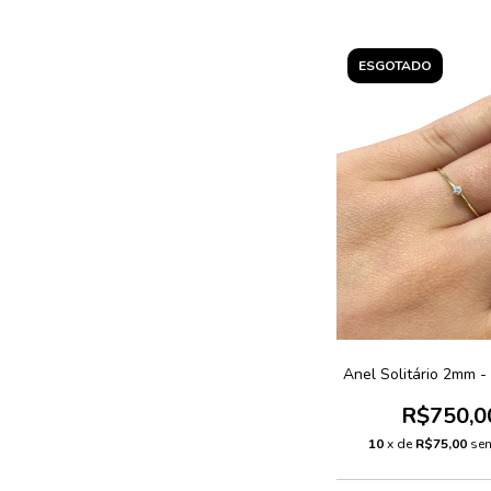
ESGOTADO
Anel Solitário 2mm -
R$750,0
10
x de
R$75,00
sem