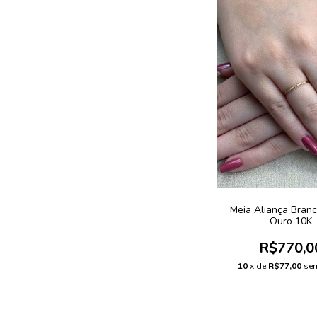
Meia Aliança Branc
Ouro 10K
R$770,0
10
x de
R$77,00
sem