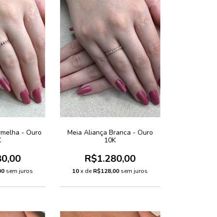
rmelha - Ouro
Meia Aliança Branca - Ouro
K
10K
80,00
R$1.280,00
00
sem juros
10
x de
R$128,00
sem juros