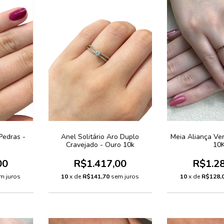
 Pedras -
Anel Solitário Aro Duplo
Meia Aliança Ve
Cravejado - Ouro 10k
10
00
R$1.417,00
R$1.2
m juros
10
x de
R$141,70
sem juros
10
x de
R$128,