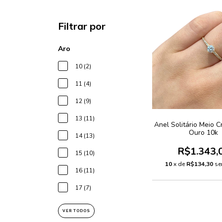
Filtrar por
Aro
10 (2)
11 (4)
12 (9)
13 (11)
Anel Solitário Meio C
Ouro 10k
14 (13)
R$1.343,
15 (10)
10
x de
R$134,30
se
16 (11)
17 (7)
VER TODOS