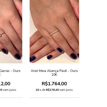
 Garras - Ouro
Anel Meia Aliança Pavê - Ouro
K
10K
12,00
R$1.764,00
20
sem juros
10
x de
R$176,40
sem juros