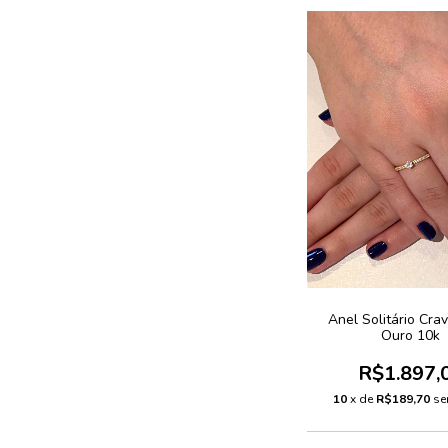
Anel Solitário Cra
Ouro 10k
R$1.897,
10
x de
R$189,70
se