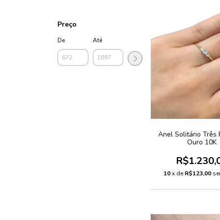
Preço
De
Até
Anel Solitário Três
Ouro 10K
R$1.230,
10
x de
R$123,00
se