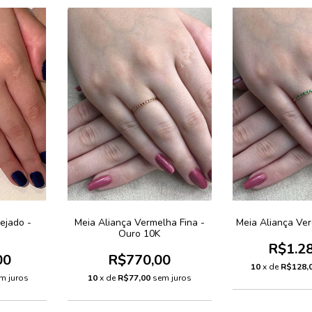
vejado -
Meia Aliança Vermelha Fina -
Meia Aliança Ver
Ouro 10K
R$1.2
00
R$770,00
10
x de
R$128,
m juros
10
x de
R$77,00
sem juros