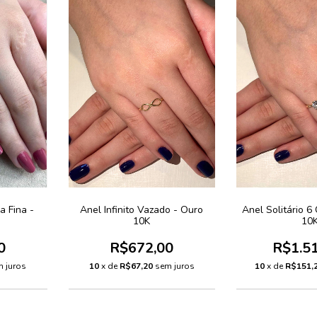
a Fina -
Anel Infinito Vazado - Ouro
Anel Solitário 6
10K
10
0
R$672,00
R$1.5
 juros
10
x de
R$67,20
sem juros
10
x de
R$151,