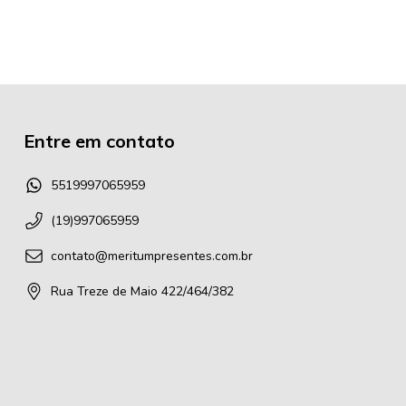
Entre em contato
5519997065959
(19)997065959
contato@meritumpresentes.com.br
Rua Treze de Maio 422/464/382