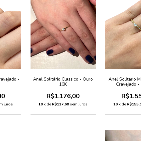
ravejado -
Anel Solitário Classico - Ouro
Anel Solitário 
10K
Cravejado -
00
R$1.176,00
R$1.5
m juros
10
x de
R$117,60
sem juros
10
x de
R$155,