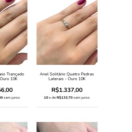
Meio Trançado
Anel Solitário Quatro Pedras
 Ouro 10K
Laterais - Ouro 10K
56,00
R$1.337,00
60
sem juros
10
x de
R$133,70
sem juros