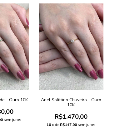
de - Ouro 10K
Anel Solitário Chuveiro - Ouro
10K
80,00
R$1.470,00
00
sem juros
10
x de
R$147,00
sem juros