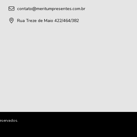
contato@meritumpresentes.com.br
Rua Treze de Maio 422/464/382
reservados.