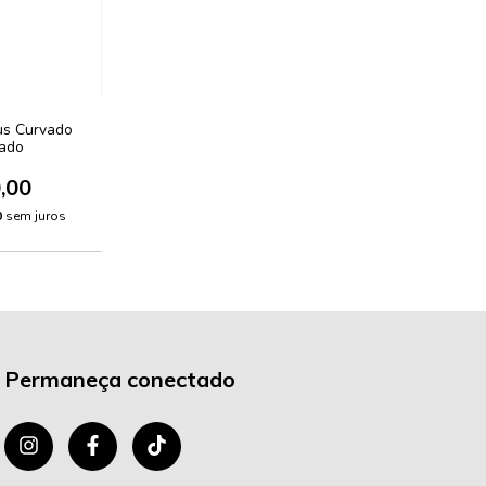
us Curvado
jado
,00
0
sem juros
Permaneça conectado