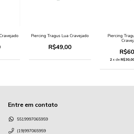
 Cravejado
Piercing Tragus Lua Cravejado
Piercing Trag
Crave
0
R$49,00
R$60
2
x de
R$30,0
Entre em contato
5519997065959
(19)997065959