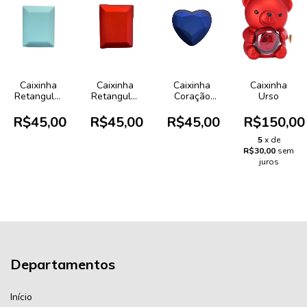
Caixinha
Caixinha
Caixinha
Caixinha
Retangular
Retangular
Coração
Urso
Tiffany Led
Vermelha
Azul Led
Led
R$45,00
R$45,00
R$45,00
R$150,00
5
x de
R$30,00
sem
juros
Departamentos
Início