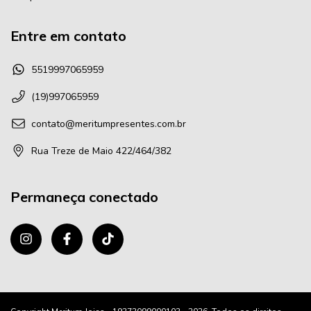
Entre em contato
5519997065959
(19)997065959
contato@meritumpresentes.com.br
Rua Treze de Maio 422/464/382
Permaneça conectado