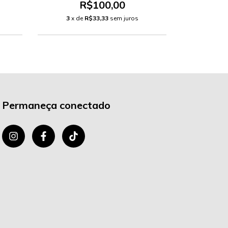
R$100,00
3
x de
R$33,33
sem juros
2
x d
Permaneça conectado