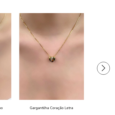
ho
Gargantilha Coração Letra
Gargantilha