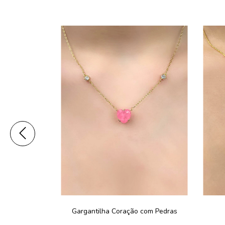
ors 2mm
Gargantilha Coração com Pedras