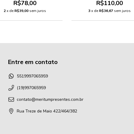
R$78,00
R$110,00
2
x de
R$39,00
sem juros
3
x de
R$36,67
sem juros
Entre em contato
5519997065959
(19)997065959
contato@meritumpresentes.com.br
Rua Treze de Maio 422/464/382