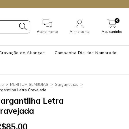
0
Atendimento
Minha conta
Meu carrinho
Gravação de Alianças
Campanha Dia dos Namorado
cio
>
MERITUM SEMIJOIAS
>
Gargantilhas
>
rgantilha Letra Cravejada
argantilha Letra
ravejada
R$85,00