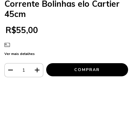
Corrente Bolinhas elo Cartier
45cm
R$55,00
Ver mais detalhes
Meios de envio
ALTERAR CEP
Entregas para o CEP:
CALCULAR
Faça login
e use seus dados de entrega
Não sei meu CEP