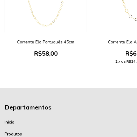
Corrente Elo Português 45cm
Corrente Elo 
R$58,00
R$6
2
x de
R$34,
Departamentos
Início
Produtos