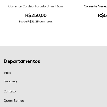
Corrente Cordão Torcido 3mm 45cm
Corrente Venez
R$250,00
R$5
8
x de
R$31,25
sem juros
Departamentos
Início
Produtos
Contato
Quem Somos