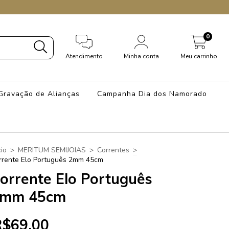
0
Atendimento
Minha conta
Meu carrinho
Gravação de Alianças
Campanha Dia dos Namorado
cio
>
MERITUM SEMIJOIAS
>
Correntes
>
rrente Elo Português 2mm 45cm
orrente Elo Português
mm 45cm
R$69,00