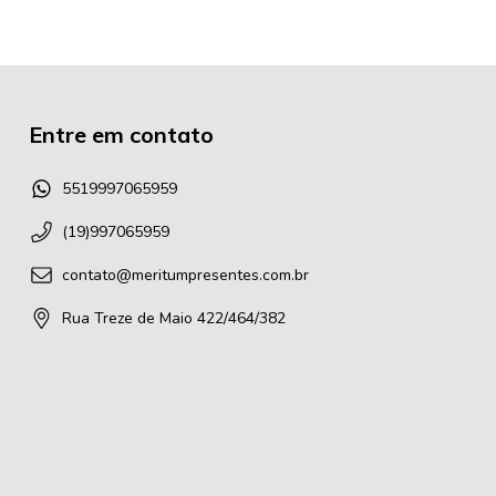
Entre em contato
5519997065959
(19)997065959
contato@meritumpresentes.com.br
Rua Treze de Maio 422/464/382