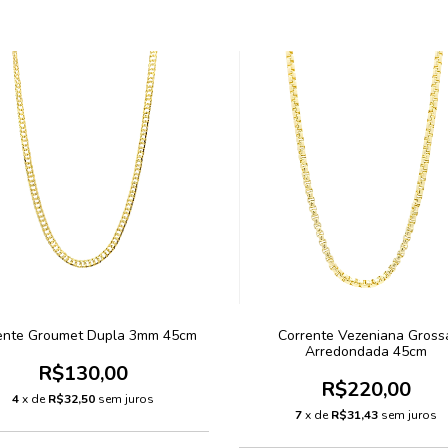
ente Groumet Dupla 3mm 45cm
Corrente Vezeniana Gross
Arredondada 45cm
R$130,00
R$220,00
4
x de
R$32,50
sem juros
7
x de
R$31,43
sem juros