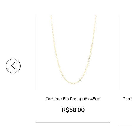
ido 3mm 45cm
Corrente Elo Português 45cm
Corr
0
R$58,00
 juros